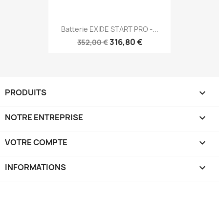
Batterie EXIDE START PRO -...
316,80 €
352,00 €
PRODUITS

NOTRE ENTREPRISE

VOTRE COMPTE

INFORMATIONS
keyboard_arrow_down