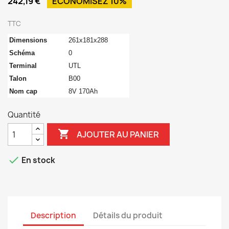
242,19 €
ÉCONOMISEZ 10%
TTC
Dimensions
261x181x288
Schéma
0
Terminal
UTL
Talon
B00
Nom cap
8V 170Ah
Quantité

AJOUTER AU PANIER

En stock
Description
Détails du produit