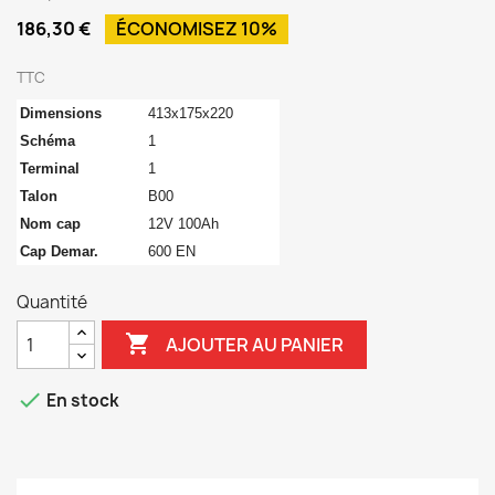
186,30 €
ÉCONOMISEZ 10%
TTC
Dimensions
413x175x220
Schéma
1
Terminal
1
Talon
B00
Nom cap
12V 100Ah
Cap Demar.
600 EN
Quantité

AJOUTER AU PANIER

En stock