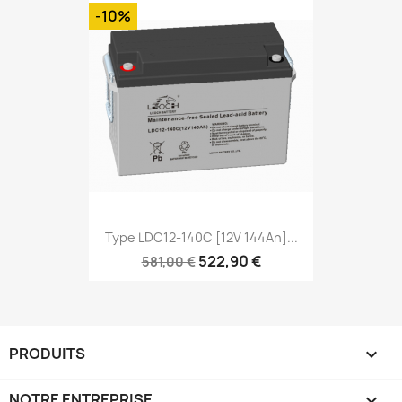
-10%
Type LDC12-140C [12V 144Ah]...
522,90 €
581,00 €
PRODUITS

NOTRE ENTREPRISE
