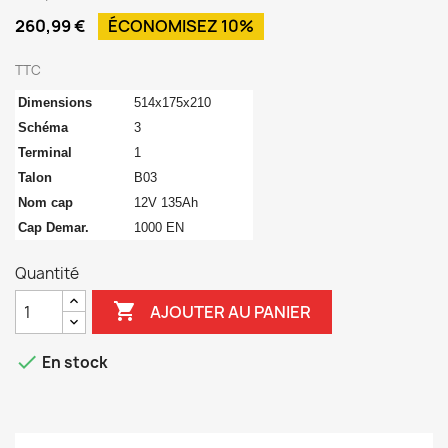
260,99 €
ÉCONOMISEZ 10%
TTC
Dimensions
514x175x210
Schéma
3
Terminal
1
Talon
B03
Nom cap
12V 135Ah
Cap Demar.
1000 EN
Quantité

AJOUTER AU PANIER

En stock