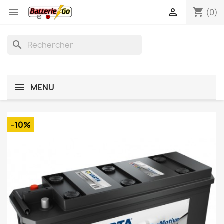
shopping_cart


(0)
search
MENU
-10%