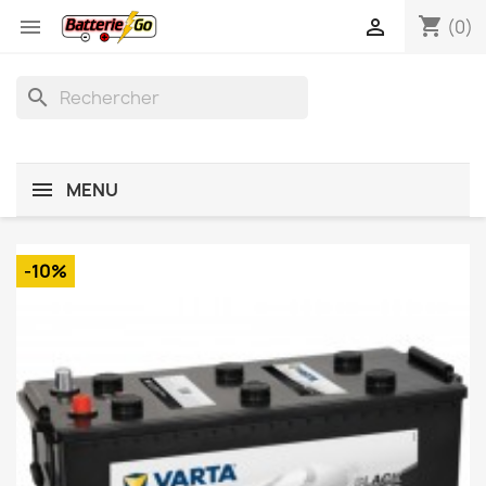
shopping_cart


(0)
search
MENU
-10%