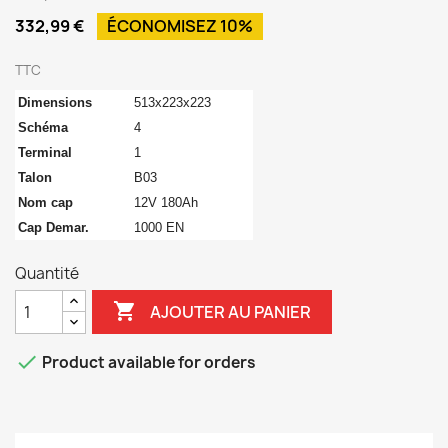
332,99 €
ÉCONOMISEZ 10%
TTC
Dimensions
513x223x223
Schéma
4
Terminal
1
Talon
B03
Nom cap
12V 180Ah
Cap Demar.
1000 EN
Quantité

AJOUTER AU PANIER

Product available for orders