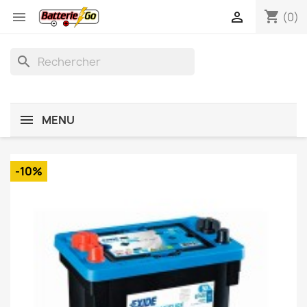
shopping_cart


(0)
search
MENU
-10%