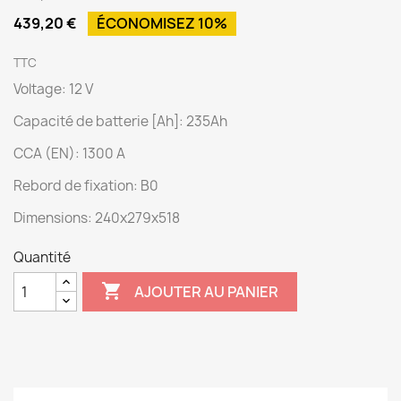
439,20 €
ÉCONOMISEZ 10%
TTC
Voltage: 12 V
Capacité de batterie [Ah]: 235Ah
CCA (EN): 1300 A
Rebord de fixation: B0
Dimensions: 240x279x518
Quantité

AJOUTER AU PANIER