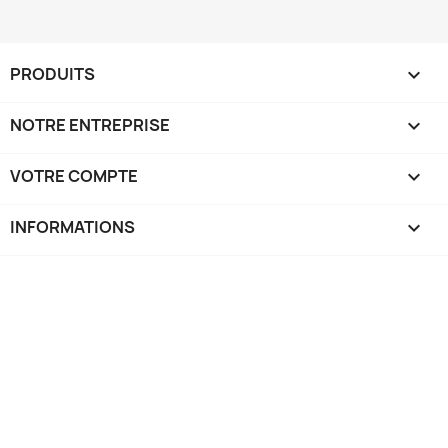
PRODUITS

NOTRE ENTREPRISE

VOTRE COMPTE

INFORMATIONS
keyboard_arrow_down