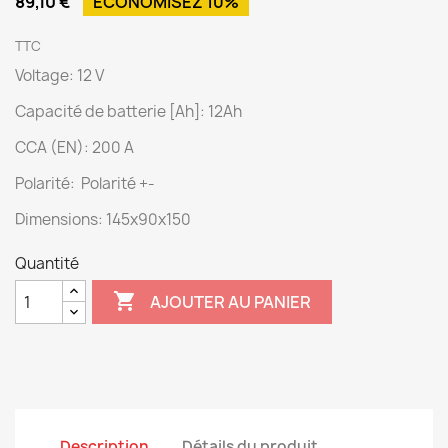
89,10 €
ÉCONOMISEZ 10%
TTC
Voltage: 12 V
Capacité de batterie [Ah]: 12Ah
CCA (EN): 200 A
Polarité: Polarité +-
Dimensions: 145x90x150
Quantité

AJOUTER AU PANIER
Description
Détails du produit