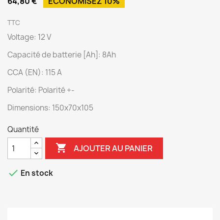
64,80 €
ÉCONOMISEZ 10%
TTC
Voltage: 12 V
Capacité de batterie [Ah]: 8Ah
CCA (EN): 115 A
Polarité: Polarité +-
Dimensions: 150x70x105
Quantité

AJOUTER AU PANIER

En stock