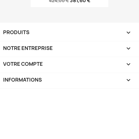
381,60 €
424,00 €
PRODUITS

NOTRE ENTREPRISE

VOTRE COMPTE

INFORMATIONS
keyboard_arrow_down