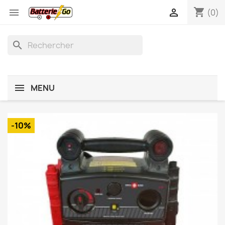
shopping_cart


(0)
search
MENU
-10%