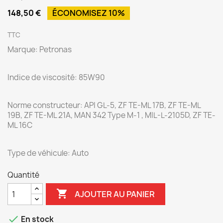
148,50 €
ÉCONOMISEZ 10%
TTC
Marque: Petronas
Indice de viscosité: 85W90
Norme constructeur: API GL-5, ZF TE-ML 17B, ZF TE-ML
19B, ZF TE-ML 21A, MAN 342 Type M-1 , MIL-L-2105D, ZF TE-
ML 16C
Type de véhicule: Auto
Quantité

AJOUTER AU PANIER

En stock