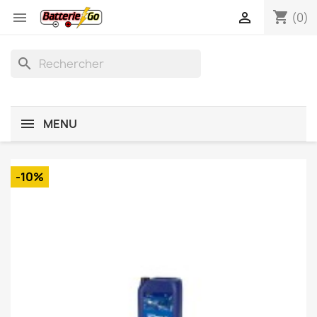
shopping_cart


(0)
search
MENU
-10%