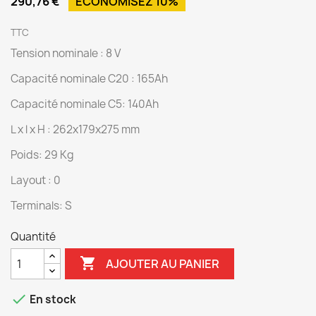
290,76 €
ÉCONOMISEZ 10%
TTC
Tension nominale : 8 V
Capacité nominale C20 : 165Ah
Capacité nominale C5: 140Ah
L x l x H : 262x179x275 mm
Poids: 29 Kg
Layout : 0
Terminals: S
Quantité

AJOUTER AU PANIER

En stock